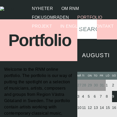
NYHETER
OM RNM
FOKUSOMRÅDEN
PORTFOLIO
PROJEKT
IN ENGLISH
KONTAKT
Portfolio
AUGUSTI
Welcome to the RNM online
portfolio. The portfolio is our way of
MÅ
TI
ON
TO
FR
LÖ
SÖ
putting the spotlight on a selection
27
28
29
30
31
1
2
of musicians, artists, composers
and groups from Region Västra
3
4
5
6
7
8
9
Götaland in Sweden. The portfolio
contain artists working with
10
11
12
13
14
15
16
contemporary classical music,