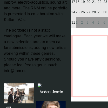
17
18
19
20
21
22
23
improv, electro-acoustics, sound art
and more. The RNM online portfolio
24
25
26
27
28
29
30
is presented in collaboration with
Kultur i Väst.
31
1
2
3
4
5
6
The portfolio is not a static
catalogue. Each year we will make
a new selection and an open call
for submissions, adding new artists
working within these genres.
Should you have any questions,
please feel free to get in touch:
info@rnm.nu
Anders Jormin